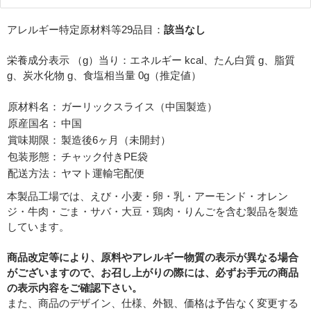
アレルギー特定原材料等29品目：
該当なし
必須
栄養成分表示 （g）当り：エネルギー kcal、たん白質 g、脂質
g、炭水化物 g、食塩相当量 0g（推定値）
原材料名：
ガーリックスライス（中国製造）
原産国名：
中国
賞味期限：
製造後6ヶ月（未開封）
包装形態：
チャック付きPE袋
必須
配送方法：
ヤマト運輸宅配便
本製品工場では、えび・小麦・卵・乳・アーモンド・オレン
ジ・牛肉・ごま・サバ・大豆・鶏肉・りんごを含む製品を製造
しています。
商品改定等により、原料やアレルギー物質の表示が異なる場合
がございますので、お召し上がりの際には、必ずお手元の商品
の表示内容をご確認下さい。
Eメール
電話
どちらでもよい
また、商品のデザイン、仕様、外観、価格は予告なく変更する
プライバシーポリシーをご確認ください。