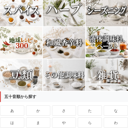
五十音順から探す
あ
か
さ
た
な
は
ま
や
ら
わ