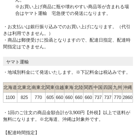
※お買い上げ商品に瓶や壊れやすい商品等が含まれる場
合はヤマト運輸 宅急便での発送になります。
・お支払いは銀行振り込みでのお買い上げになります。（代引
きは利用できません。）
・商品は郵便受けに投函となりますので、配達日指定、配達時
間指定はできません。
ヤマト運輸
・地域別料金にて発送いたします。※下記料金は税込みです。
北海道
北東北
南東北
関東
信越
東海
北陸
関西
中国
四国
九州
沖縄
1100
825
770
605
660
660
660
660
737
737
770
2860
・1回のご注文の商品金額合計が3,900円【外税】以上で送料が
無料になります。※北海道、沖縄は対象外です。
【配達時間指定】