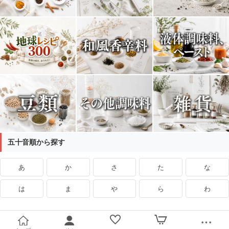
五十音順から探す
あ
か
さ
た
な
は
ま
や
ら
わ