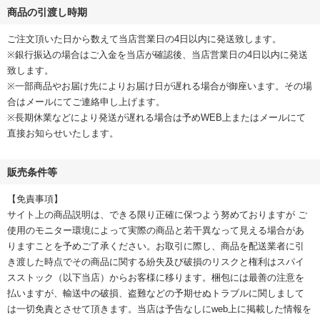
商品の引渡し時期
ご注文頂いた日から数えて当店営業日の4日以内に発送致します。
※銀行振込の場合はご入金を当店が確認後、当店営業日の4日以内に発送
致します。
※一部商品やお届け先によりお届け日が遅れる場合が御座います。その場
合はメールにてご連絡申し上げます。
※長期休業などにより発送が遅れる場合は予めWEB上またはメールにて
直接お知らせいたします。
販売条件等
【免責事項】
サイト上の商品説明は、できる限り正確に保つよう努めておりますが ご
使用のモニター環境によって実際の商品と若干異なって見える場合があ
りますことを予めご了承ください。お取引に際し、商品を配送業者に引
き渡した時点でその商品に関する紛失及び破損のリスクと権利はスパイ
スストック（以下当店）からお客様に移ります。梱包には最善の注意を
払いますが、輸送中の破損、盗難などの予期せぬトラブルに関しまして
は一切免責とさせて頂きます。当店は予告なしにweb上に掲載した情報を