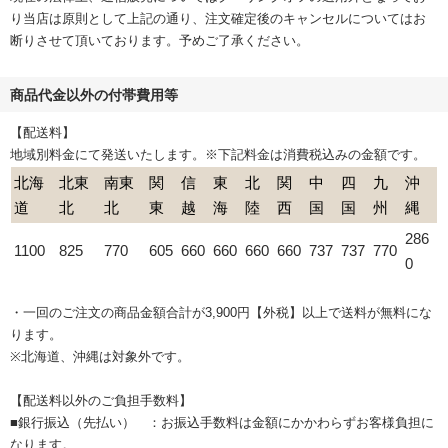
り当店は原則として上記の通り、注文確定後のキャンセルについてはお
断りさせて頂いております。予めご了承ください。
商品代金以外の付帯費用等
【配送料】
地域別料金にて発送いたします。※下記料金は消費税込みの金額です。
北海
北東
南東
関
信
東
北
関
中
四
九
沖
道
北
北
東
越
海
陸
西
国
国
州
縄
286
1100
825
770
605
660
660
660
660
737
737
770
0
・一回のご注文の商品金額合計が3,900円【外税】以上で送料が無料にな
ります。
※北海道、沖縄は対象外です。
【配送料以外のご負担手数料】
■銀行振込（先払い） ：お振込手数料は金額にかかわらずお客様負担に
なります。