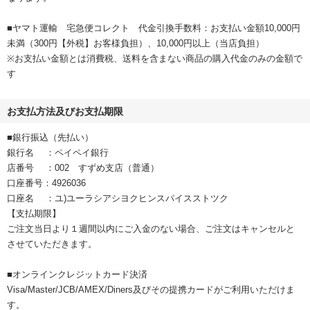
■ヤマト運輸 宅急便コレクト 代金引換手数料：お支払い金額10,000円
未満（300円【外税】お客様負担）、10,000円以上（当店負担）
※お支払い金額とは消費税、送料を含まない商品の購入代金のみの金額で
す
お支払方法及びお支払期限
■銀行振込（先払い）
銀行名 ：ペイペイ銀行
店番号 ：002 すずめ支店（普通）
口座番号：4926036
口座名 ：ユ)ユーラシアシヨクヒンスパイスストツク
【支払期限】
ご注文当日より１週間以内にご入金のない場合、ご注文はキャンセルと
させていただきます。
■オンラインクレジットカード決済
Visa/Master/JCB/AMEX/Diners及びその提携カードがご利用いただけま
す。