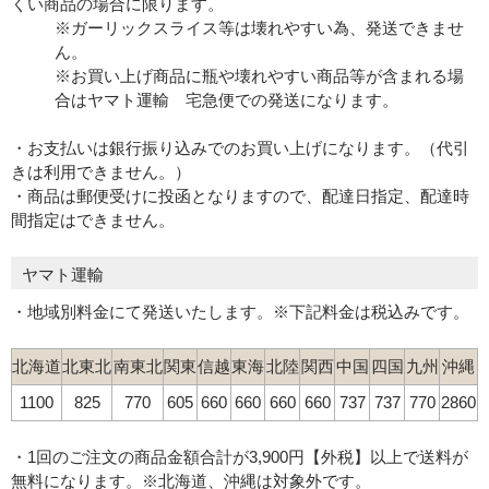
くい商品の場合に限ります。
※ガーリックスライス等は壊れやすい為、発送できませ
ん。
※お買い上げ商品に瓶や壊れやすい商品等が含まれる場
合はヤマト運輸 宅急便での発送になります。
・お支払いは銀行振り込みでのお買い上げになります。（代引
きは利用できません。）
・商品は郵便受けに投函となりますので、配達日指定、配達時
間指定はできません。
ヤマト運輸
・地域別料金にて発送いたします。※下記料金は税込みです。
北海道
北東北
南東北
関東
信越
東海
北陸
関西
中国
四国
九州
沖縄
1100
825
770
605
660
660
660
660
737
737
770
2860
・1回のご注文の商品金額合計が3,900円【外税】以上で送料が
無料になります。※北海道、沖縄は対象外です。