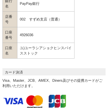
銀行
PayPay銀行
名
店番
002 すずめ支店（普通）
号
口座
4926036
番号
口座
ユ)ユーラシアショクヒンスパイ
名
スストック
カード決済
Visa、Master、JCB、AMEX、Diners及びその提携カードがご
利用いただけます。