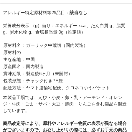
アレルギー特定原材料等29品目：
該当なし
必須
栄養成分表示 （g）当り：エネルギー kcal、たん白質 g、脂質
g、炭水化物 g、食塩相当量 0g（推定値）
原材料名：
ガーリック中荒切（国内製造）
原材料の
主な産地：
中国
原産国名：
国内製造
必須
賞味期限：
製造後6ヶ月（未開封）
包装形態：
チャック付きPE袋
配送方法：
ヤマト運輸宅配便、クロネコゆうパケット
本製品工場では、えび・小麦・卵・乳・アーモンド・オレン
ジ・牛肉・ごま・サバ・大豆・鶏肉・りんごを含む製品を製造
しています。
Eメール
電話
どちらでもよい
商品改定等により、原料やアレルギー物質の表示が異なる場合
がございますので、お召し上がりの際には、必ずお手元の商品
プライバシーポリシーをご確認ください。