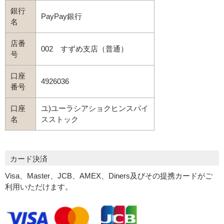
銀行
PayPay銀行
名
店番
002 すずめ支店（普通）
号
口座
4926036
番号
口座
ユ)ユーラシアショクヒンスパイ
名
スストック
カード決済
Visa、Master、JCB、AMEX、Diners及びその提携カードがご
利用いただけます。