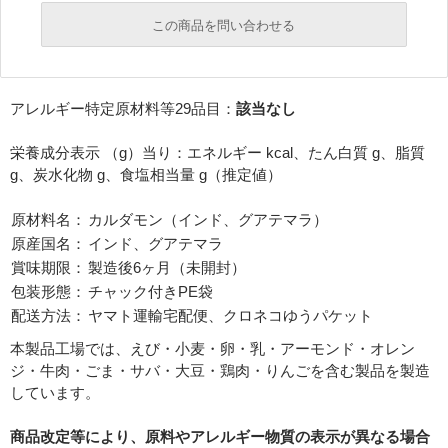
この商品を問い合わせる
必須
アレルギー特定原材料等29品目：
該当なし
必須
栄養成分表示 （g）当り：エネルギー kcal、たん白質 g、脂質
g、炭水化物 g、食塩相当量 g（推定値）
原材料名：
カルダモン（インド、グアテマラ）
原産国名：
インド、グアテマラ
賞味期限：
製造後6ヶ月（未開封）
包装形態：
チャック付きPE袋
必須
配送方法：
ヤマト運輸宅配便、クロネコゆうパケット
本製品工場では、えび・小麦・卵・乳・アーモンド・オレン
ジ・牛肉・ごま・サバ・大豆・鶏肉・りんごを含む製品を製造
しています。
商品改定等により、原料やアレルギー物質の表示が異なる場合