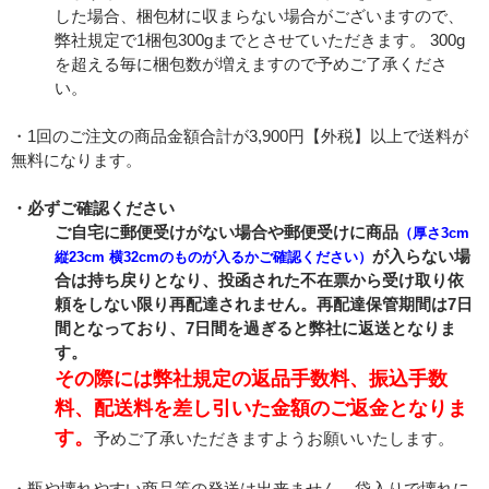
した場合、梱包材に収まらない場合がございますので、
弊社規定で1梱包300gまでとさせていただきます。 300g
を超える毎に梱包数が増えますので予めご了承くださ
い。
・1回のご注文の商品金額合計が3,900円【外税】以上で送料が
無料になります。
・必ずご確認ください
ご自宅に郵便受けがない場合や郵便受けに商品
（厚さ3cm
が入らない場
縦23cm 横32cmのものが入るかご確認ください）
合は持ち戻りとなり、投函された不在票から受け取り依
頼をしない限り再配達されません。再配達保管期間は7日
間となっており、7日間を過ぎると弊社に返送となりま
す。
その際には弊社規定の返品手数料、振込手数
料、配送料を差し引いた金額のご返金となりま
す。
予めご了承いただきますようお願いいたします。
・瓶や壊れやすい商品等の発送は出来ません。袋入りで壊れに