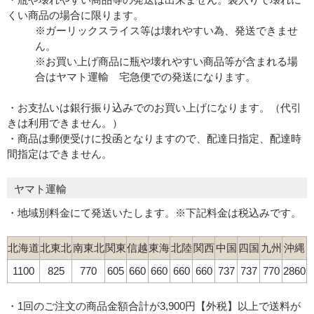
くい商品の場合に限ります。
※ガーリックスライス等は壊れやすい為、発送できませ
ん。
※お買い上げ商品に瓶や壊れやすい商品等が含まれる場
合はヤマト運輸 宅急便での発送になります。
・お支払いは銀行振り込みでのお買い上げになります。（代引
きは利用できません。）
・商品は郵便受けに投函となりますので、配達日指定、配達時
間指定はできません。
ヤマト運輸
・地域別料金にて発送いたします。※下記料金は税込みです。
北海道
北東北
南東北
関東
信越
東海
北陸
関西
中国
四国
九州
沖縄
1100
825
770
605
660
660
660
660
737
737
770
2860
・1回のご注文の商品金額合計が3,900円【外税】以上で送料が