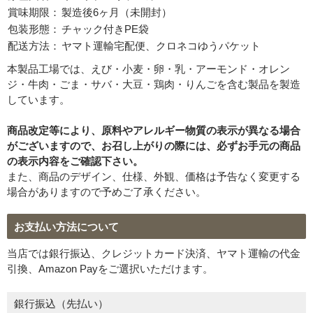
賞味期限：
製造後6ヶ月（未開封）
包装形態：
チャック付きPE袋
必須
配送方法：
ヤマト運輸宅配便、クロネコゆうパケット
本製品工場では、えび・小麦・卵・乳・アーモンド・オレン
ジ・牛肉・ごま・サバ・大豆・鶏肉・りんごを含む製品を製造
しています。
商品改定等により、原料やアレルギー物質の表示が異なる場合
がございますので、お召し上がりの際には、必ずお手元の商品
の表示内容をご確認下さい。
Eメール
電話
どちらでもよい
また、商品のデザイン、仕様、外観、価格は予告なく変更する
プライバシーポリシーをご確認ください。
場合がありますので予めご了承ください。
お支払い方法について
当店では銀行振込、クレジットカード決済、ヤマト運輸の代金
プライバシーポリシーを確認しました。
引換、Amazon Payをご選択いただけます。
銀行振込（先払い）