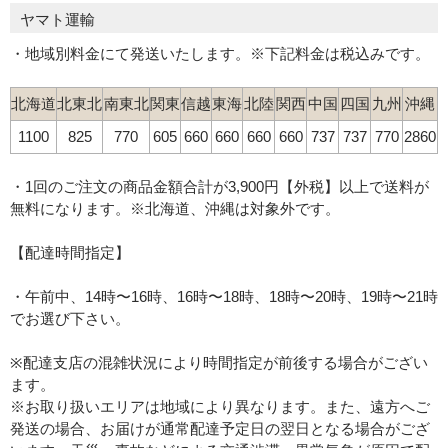
ヤマト運輸
・地域別料金にて発送いたします。※下記料金は税込みです。
北海道
北東北
南東北
関東
信越
東海
北陸
関西
中国
四国
九州
沖縄
1100
825
770
605
660
660
660
660
737
737
770
2860
・1回のご注文の商品金額合計が3,900円【外税】以上で送料が
無料になります。※北海道、沖縄は対象外です。
【配達時間指定】
・午前中、14時〜16時、16時〜18時、18時〜20時、19時〜21時
でお選び下さい。
※配達支店の混雑状況により時間指定が前後する場合がござい
ます。
※お取り扱いエリアは地域により異なります。また、遠方へご
発送の場合、お届けが通常配達予定日の翌日となる場合がござ