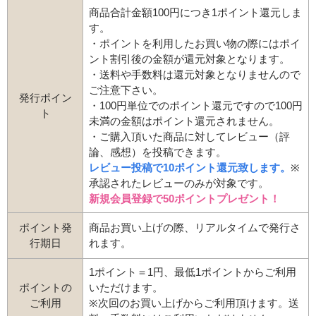
商品合計金額100円につき1ポイント還元しま
す。
・ポイントを利用したお買い物の際にはポイ
ント割引後の金額が還元対象となります。
・送料や手数料は還元対象となりませんので
ご注意下さい。
発行ポイン
・100円単位でのポイント還元ですので100円
ト
未満の金額はポイント還元されません。
・ご購入頂いた商品に対してレビュー（評
論、感想）を投稿できます。
レビュー投稿で10ポイント還元致します。
※
承認されたレビューのみが対象です。
新規会員登録で50ポイントプレゼント！
ポイント発
商品お買い上げの際、リアルタイムで発行さ
行期日
れます。
1ポイント＝1円、最低1ポイントからご利用
ポイントの
いただけます。
ご利用
※次回のお買い上げからご利用頂けます。送