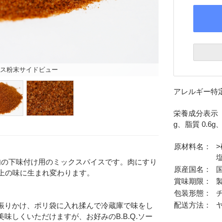
ス粉末サイドビュー
アレルギー特
栄養成分表示 （
g、脂質 0.6
原材料名：
肉の下味付け用のミックスパイスです。肉にすり
原産国名：
ク上の味に生まれ変わります。
賞味期限：
包装形態：
配送方法：
振りかけ、ポリ袋に入れ揉んで冷蔵庫で味をし
味しくいただけますが、お好みのB.B.Q.ソー