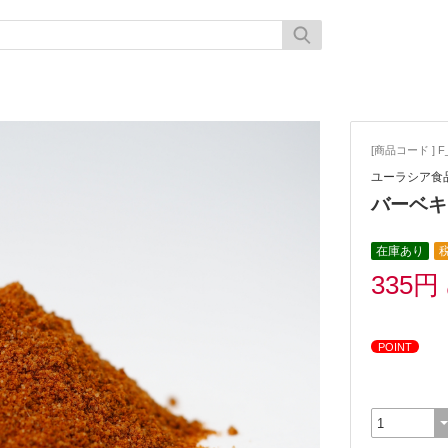
[商品コード ] F_
ユーラシア食
バーベキ
在庫あり
335円
POINT