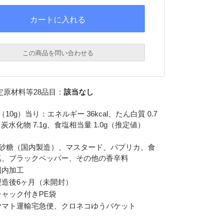
この商品を問い合わせる
必須
定原材料等28品目：
該当なし
必須
10g）当り：エネルギー 36kcal、たん白質 0.7
g、炭水化物 7.1g、食塩相当量 1.0g（推定値）
>砂糖（国内製造）、マスタード、パプリカ、食
塩、ブラックペッパー、その他の香辛料
国内加工
製造後6ヶ月（未開封）
必須
チャック付きPE袋
ヤマト運輸宅急便、クロネコゆうパケット