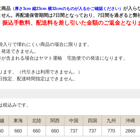
に商品
が入ら
（厚さ3cm 縦23cm 横32cmのものが入るかご確認ください）
せん。再配達保管期間は7日間となっており、7日間を過ぎると弊
、振込手数料、配送料を差し引いた金額のご返金となり
袋入りで壊れにくい商品の場合に限ります。
、発送できません。
等が含まれる場合はヤマト運輸 宅急便での発送になります。
ります。（代引きは利用できません。）
日指定、配達時間指定はできません。
は税込みです。
越
東海
北陸
関西
中国
四国
九州
沖縄
60
660
660
660
737
737
770
2860