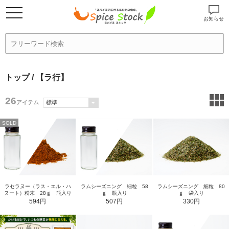
お知らせ
トップ
/ 【ラ行】
26
アイテム
SOLD
ラセラヌー（ラス・エル・ハ
ラムシーズニング 細粒 58
ラムシーズニング 細粒 80
ヌート）粉末 28ｇ 瓶入り
ｇ 瓶入り
ｇ 袋入り
594円
507円
330円