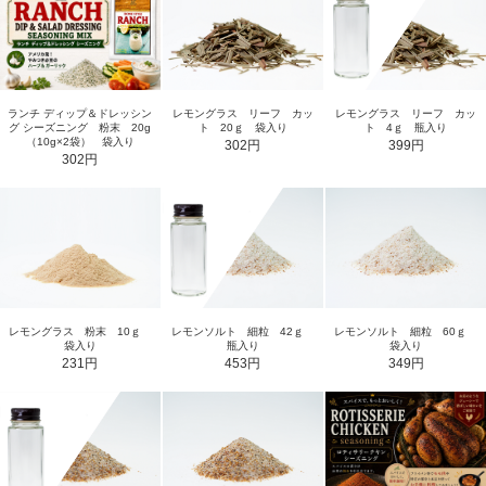
ランチ ディップ＆ドレッシン
レモングラス リーフ カッ
レモングラス リーフ カッ
グ シーズニング 粉末 20g
ト 20ｇ 袋入り
ト 4ｇ 瓶入り
（10g×2袋） 袋入り
302円
399円
302円
レモングラス 粉末 10ｇ
レモンソルト 細粒 42ｇ
レモンソルト 細粒 60ｇ
袋入り
瓶入り
袋入り
231円
453円
349円