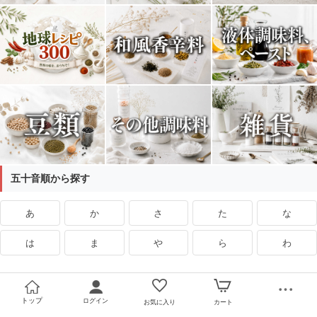
五十音順から探す
あ
か
さ
た
な
は
ま
や
ら
わ
トップ
ログイン
お気に入り
カート