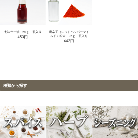
七味ラー油 60ｇ 瓶入り
唐辛子（レッドペッパーマイ
ルド）粉末 25ｇ 瓶入り
453円
442円
種類から探す