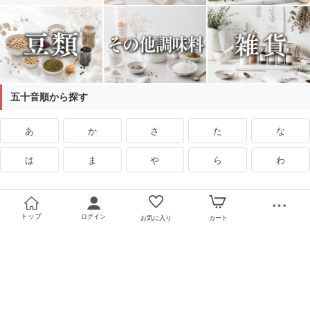
五十音順から探す
あ
か
さ
た
な
は
ま
や
ら
わ
トップ
ログイン
お気に入り
カート